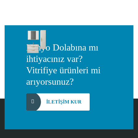
Banyo Dolabına mı
ihtiyacınız var?
Vitrifiye ürünleri mi
arıyorsunuz?
İLETIŞIM KUR