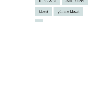
Kare Asma
asma klozet
klozet
gömme klozet